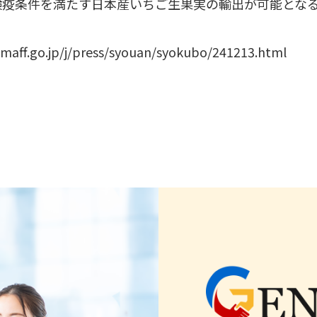
検疫条件を満たす日本産いちご生果実の輸出が可能とな
aff.go.jp/j/press/syouan/syokubo/241213.html