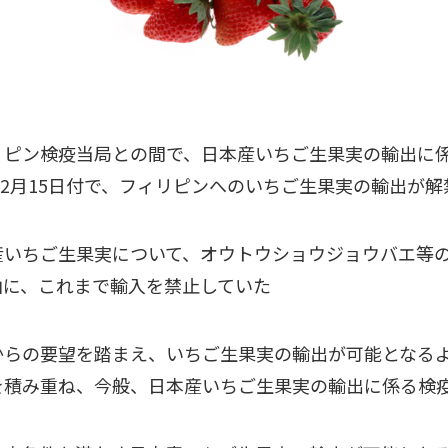
リピン検疫当局との間で、日本産いちご生果実の輸出に
年12月15日付で、フィリピンへのいちご生果実の輸出が
産いちご生果実について、オウトウショウジョウバエ等
由に、これまで輸入を禁止していた
からの要望を踏まえ、いちご生果実の輸出が可能となる
を積み重ね、今般、日本産いちご生果実の輸出に係る検