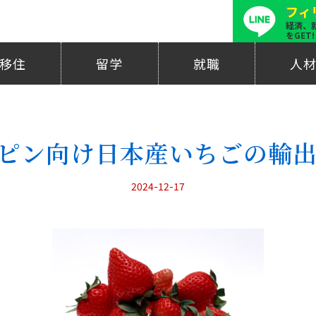
フィ
経済、
をGET!
移住
留学
就職
人
ピン向け日本産いちごの輸
2024-12-17