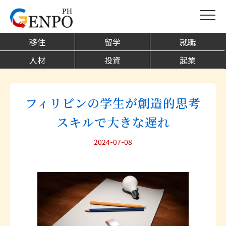
移住
留学
就職
人材
投資
起業
フィリピンの学生が創造的思考
スキルで大きな遅れ
2024-07-08