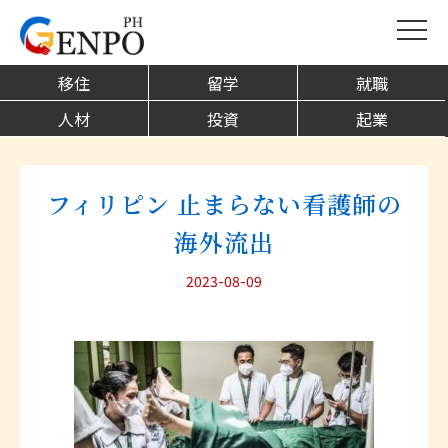
移住
留学
就職
人材
投資
起業
フィリピン 止まらない看護師の
海外流出
2023-08-09