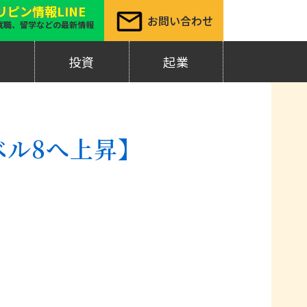
リピン情報LINE
お問い合わせ
就職、留学などの最新情報
材
投資
起業
ベル8へ上昇】