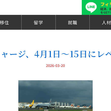
フィ
経済、
をGET!
移住
留学
就職
人
ャージ、4月1日〜15日にレ
2026-03-20