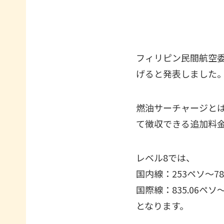
フィリピン民間航空委
げると発表しました
燃油サーチャージと
て徴収できる追加料
レベル8では、
国内線：253ペソ〜7
国際線：835.06ペソ〜6
となります。