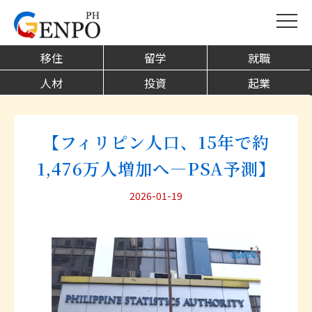
移住
留学
就職
人材
投資
起業
【フィリピン人口、15年で約
1,476万人増加へ―PSA予測】
2026-01-19