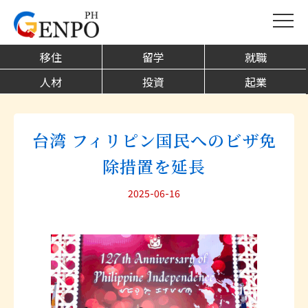
移住
留学
就職
人材
投資
起業
台湾 フィリピン国民へのビザ免
除措置を延長
2025-06-16